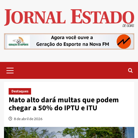
Skip
to
content
Primary
Menu
Destaques
Mato alto dará multas que podem
chegar a 50% do IPTU e ITU
8 de abril de 2026