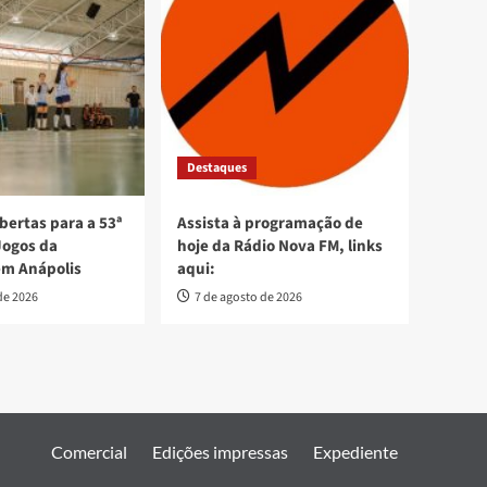
Destaques
bertas para a 53ª
Assista à programação de
Jogos da
hoje da Rádio Nova FM, links
em Anápolis
aqui:
de 2026
7 de agosto de 2026
Comercial
Edições impressas
Expediente