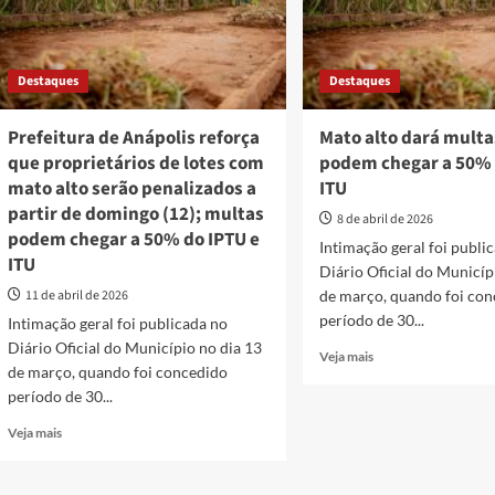
Destaques
Destaques
Prefeitura de Anápolis reforça
Mato alto dará multa
que proprietários de lotes com
podem chegar a 50% 
mato alto serão penalizados a
ITU
partir de domingo (12); multas
8 de abril de 2026
podem chegar a 50% do IPTU e
Intimação geral foi publi
ITU
Diário Oficial do Municíp
11 de abril de 2026
de março, quando foi co
período de 30...
Intimação geral foi publicada no
Diário Oficial do Município no dia 13
Read
Veja mais
de março, quando foi concedido
more
período de 30...
about
Mato
Read
Veja mais
alto
more
dará
about
multas
Prefeitura