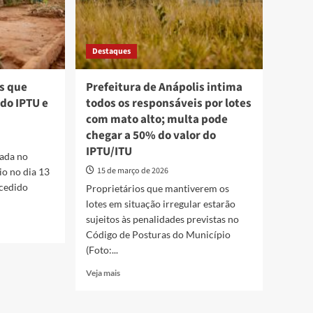
Destaques
s que
Prefeitura de Anápolis intima
do IPTU e
todos os responsáveis por lotes
com mato alto; multa pode
chegar a 50% do valor do
IPTU/ITU
cada no
15 de março de 2026
io no dia 13
ncedido
Proprietários que mantiverem os
lotes em situação irregular estarão
sujeitos às penalidades previstas no
Código de Posturas do Município
(Foto:...
Read
Veja mais
more
about
Prefeitura