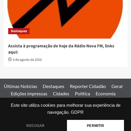
Destaques
Assista à programação de hoje da Rádio Nova FM, links
aqui:
6 de agosto de 2026
Últimas Notícias
Destaques
Reporter Cidadão
Geral
Edições impressas
Cidades
Política
Economia
Esportes
Este site utiliza cookies para melhorar sua experiência de
Comercial
Edições impressas
Expediente
Home
navegação.
GDPR
© 2026 Jornal Estado de Goiás. Todos os direitos reservados.
RECUSAR
PERMITIR