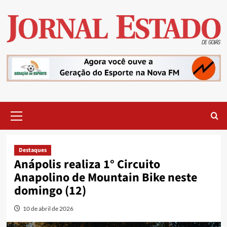
Skip
to
content
Primary
Menu
Destaques
Anápolis realiza 1° Circuito
Anapolino de Mountain Bike neste
domingo (12)
10 de abril de 2026