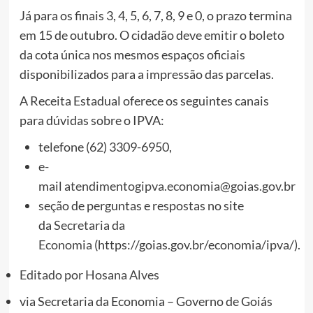
Já para os finais 3, 4, 5, 6, 7, 8, 9 e 0, o prazo termina
em 15 de outubro. O cidadão deve emitir o boleto
da cota única nos mesmos espaços oficiais
disponibilizados para a impressão das parcelas.
A Receita Estadual oferece os seguintes canais
para dúvidas sobre o IPVA:
telefone (62) 3309-6950,
e-
mail
atendimentogipva.economia@goias.gov.br
seção de perguntas e respostas no site
da
Secretaria da
Economia
(https://goias.gov.br/economia/ipva/).
Editado por
Hosana Alves
via
Secretaria da Economia – Governo de Goiás