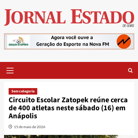
Skip
to
content
Primary
Menu
Sem categoria
Circuito Escolar Zatopek reúne cerca
de 400 atletas neste sábado (16) em
Anápolis
15 de maio de 2026