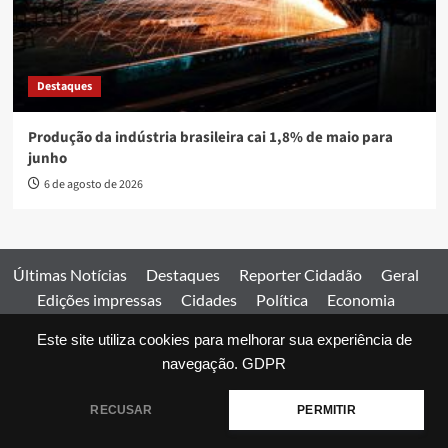
Destaques
Produção da indústria brasileira cai 1,8% de maio para
junho
6 de agosto de 2026
Últimas Notícias
Destaques
Reporter Cidadão
Geral
Edições impressas
Cidades
Política
Economia
Esportes
Este site utiliza cookies para melhorar sua experiência de
Comercial
Edições impressas
Expediente
Home
navegação.
GDPR
© 2026 Jornal Estado de Goiás. Todos os direitos reservados.
RECUSAR
PERMITIR
|
covernews
by AF themes.