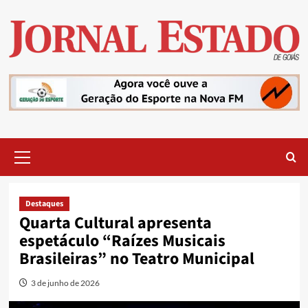
Skip
to
content
Primary
Menu
Destaques
Quarta Cultural apresenta
espetáculo “Raízes Musicais
Brasileiras” no Teatro Municipal
3 de junho de 2026