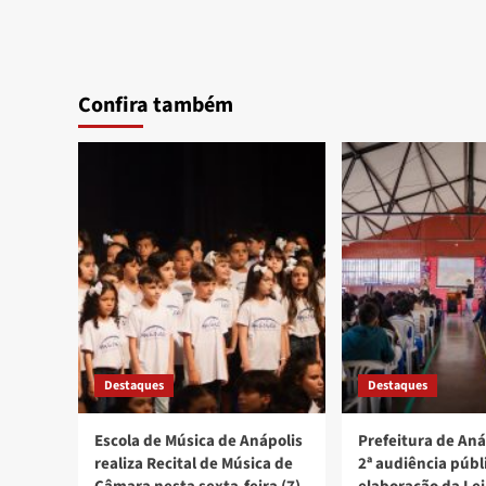
Confira também
Destaques
Destaques
Escola de Música de Anápolis
Prefeitura de Aná
realiza Recital de Música de
2ª audiência públ