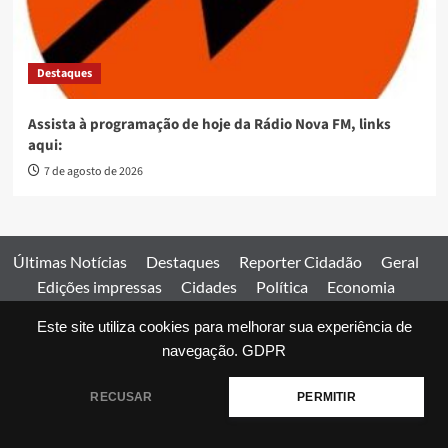
Destaques
Assista à programação de hoje da Rádio Nova FM, links
aqui:
7 de agosto de 2026
Últimas Notícias
Destaques
Reporter Cidadão
Geral
Edições impressas
Cidades
Política
Economia
Esportes
Este site utiliza cookies para melhorar sua experiência de
Comercial
Edições impressas
Expediente
Home
navegação.
GDPR
© 2026 Jornal Estado de Goiás. Todos os direitos reservados.
RECUSAR
PERMITIR
|
covernews
by AF themes.