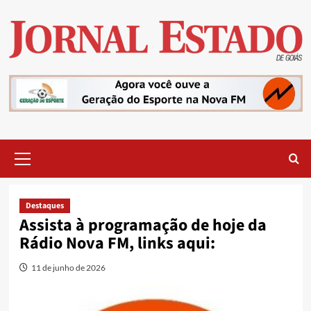
Skip
to
content
Primary
Menu
Destaques
Assista à programação de hoje da
Rádio Nova FM, links aqui:
11 de junho de 2026