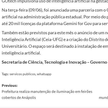
GOtech impulsiona uso de inteligência artificial na gestã
Na terça-feira (09/06), foi anunciada uma parceria com o 
artificial na administração pública estadual. Por meio d
até 20 mil licenças da plataforma Gemini for Gov para ser
Também estão previstos para este mês o anúncio de um n
Inteligência Artificial (Ceia-UFG) e a criação do Distrito 
Universitário. O espaço será destinado à instalação de e
inteligência artificial.
Secretaria de Ciência, Tecnologia e Inovação – Governo
Tags:
servicos publicos
,
whatsapp
Post
Previous:
Prefeitura realiza manutenção de iluminação em feirões
navigation
cobertos de Anápolis
mundi