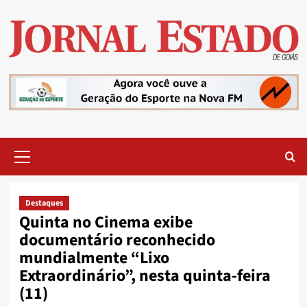
Skip
to
content
Primary
Menu
Destaques
Quinta no Cinema exibe
documentário reconhecido
mundialmente “Lixo
Extraordinário”, nesta quinta-feira
(11)