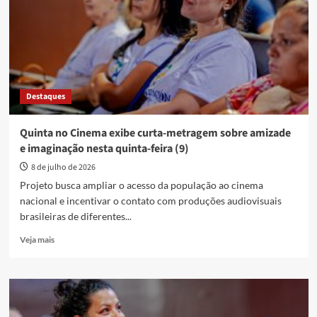
anapolino
sobre
identidade
e
liberdade
nesta
quinta-
Destaques
feira
(16)
Quinta no Cinema exibe curta-metragem sobre amizade
e imaginação nesta quinta-feira (9)
8 de julho de 2026
Projeto busca ampliar o acesso da população ao cinema
nacional e incentivar o contato com produções audiovisuais
brasileiras de diferentes...
Read
Veja mais
more
about
Quinta
no
Cinema