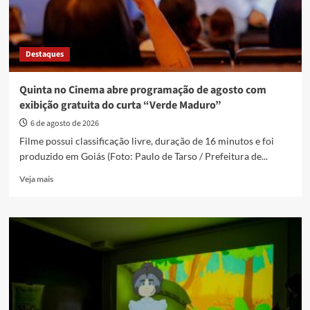
Destaques
Quinta no Cinema abre programação de agosto com
exibição gratuita do curta “Verde Maduro”
6 de agosto de 2026
Filme possui classificação livre, duração de 16 minutos e foi
produzido em Goiás (Foto: Paulo de Tarso / Prefeitura de...
Read
Veja mais
more
about
Quinta
no
Cinema
abre
programação
de
agosto
com