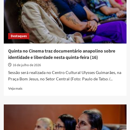
Anápolis
com
exibição
do
curta
“O
Destaques
Burrinho
Jatobá”
nesta
Quinta no Cinema traz documentário anapolino sobre
quinta-
identidade e liberdade nesta quinta-feira (16)
feira
(30)
16 de julho de 2026
Sessão será realizada no Centro Cultural Ulysses Guimarães, na
Praça Bom Jesus, no Setor Central (Foto: Paulo de Tatso /...
Read
Veja mais
more
about
Quinta
no
Cinema
traz
documentário