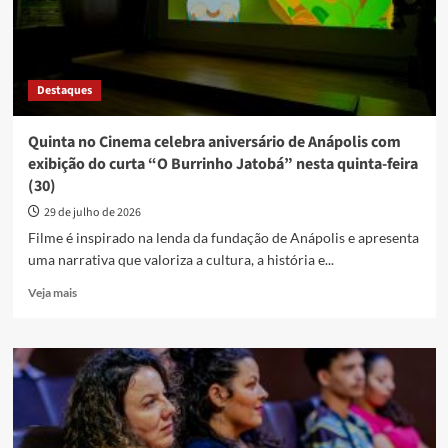
exibição
gratuita
do
curta
Destaques
“Verde
Maduro”
Quinta no Cinema celebra aniversário de Anápolis com
exibição do curta “O Burrinho Jatobá” nesta quinta-feira
(30)
29 de julho de 2026
Filme é inspirado na lenda da fundação de Anápolis e apresenta
uma narrativa que valoriza a cultura, a história e...
Read
Veja mais
more
about
Quinta
no
Cinema
celebra
aniversário
de