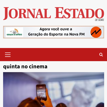
Skip
to
content
Primary
Menu
quinta no cinema