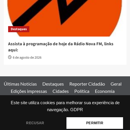
Destaques
Assista à programação de hoje da Rádio Nova FM, links
aqui:
6 de agosto de 2026
Últimas Notícias
Destaques
Reporter Cidadão
Geral
Edições impressas
Cidades
Política
Economia
Esportes
Este site utiliza cookies para melhorar sua experiência de
Comercial
Edições impressas
Expediente
Home
navegação.
GDPR
© 2026 Jornal Estado de Goiás. Todos os direitos reservados.
RECUSAR
PERMITIR