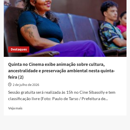
exibe
curta-
metragem
sobre
amizade
e
imaginação
nesta
quinta-
Destaques
feira
(9)
Quinta no Cinema exibe animação sobre cultura,
ancestralidade e preservação ambiental nesta quinta-
feira (2)
2 de julho de 2026
Sessão gratuita será realizada às 15h no Cine Sibasolly e tem
classificação livre (Foto: Paulo de Tarso / Prefeitura de...
Read
Veja mais
more
about
Quinta
no