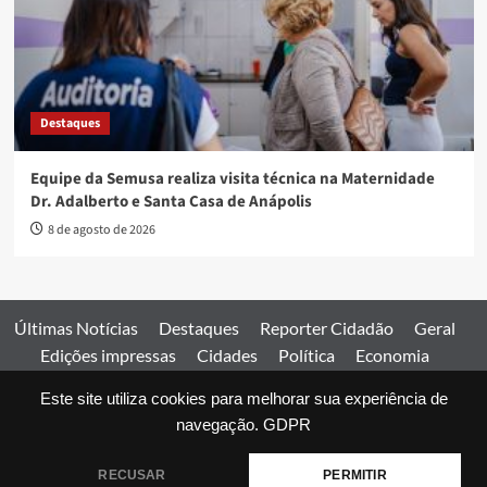
Destaques
Equipe da Semusa realiza visita técnica na Maternidade
Dr. Adalberto e Santa Casa de Anápolis
8 de agosto de 2026
Últimas Notícias
Destaques
Reporter Cidadão
Geral
Edições impressas
Cidades
Política
Economia
Esportes
Este site utiliza cookies para melhorar sua experiência de
Comercial
Edições impressas
Expediente
Home
navegação.
GDPR
© 2026 Jornal Estado de Goiás. Todos os direitos reservados.
RECUSAR
PERMITIR