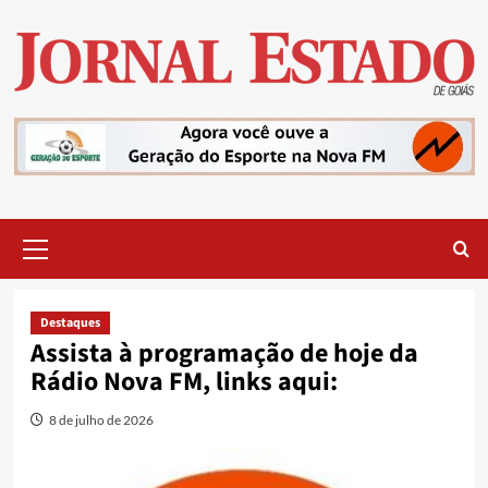
Skip
to
content
Primary
Menu
Destaques
Assista à programação de hoje da
Rádio Nova FM, links aqui:
8 de julho de 2026