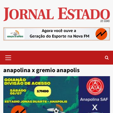
Skip
to
content
Primary
Menu
anapolina x gremio anapolis