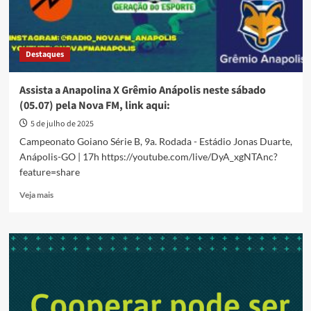
Destaques
Assista a Anapolina X Grêmio Anápolis neste sábado
(05.07) pela Nova FM, link aqui:
5 de julho de 2025
Campeonato Goiano Série B, 9a. Rodada - Estádio Jonas Duarte,
Anápolis-GO | 17h https://youtube.com/live/DyA_xgNTAnc?
feature=share
Read
Veja mais
more
about
Assista
a
Anapolina
X
Grêmio
Anápolis