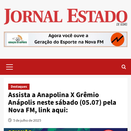
Skip
to
content
Primary
Menu
Destaques
Assista a Anapolina X Grêmio
Anápolis neste sábado (05.07) pela
Nova FM, link aqui:
5 de julho de 2025