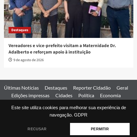
Destaques
Vereadores e vice-prefeito visitam a Maternidade Dr.
Adalberto e reforçam apoio à instituição
9 de agosto de 2026
Últimas Notícias
Destaques
Reporter Cidadão
Geral
Edições impressas
Cidades
Política
Economia
Esportes
Este site utiliza cookies para melhorar sua experiência de
Comercial
Edições impressas
Expediente
Home
navegação.
GDPR
© 2026 Jornal Estado de Goiás. Todos os direitos reservados.
RECUSAR
PERMITIR
|
covernews
by AF themes.