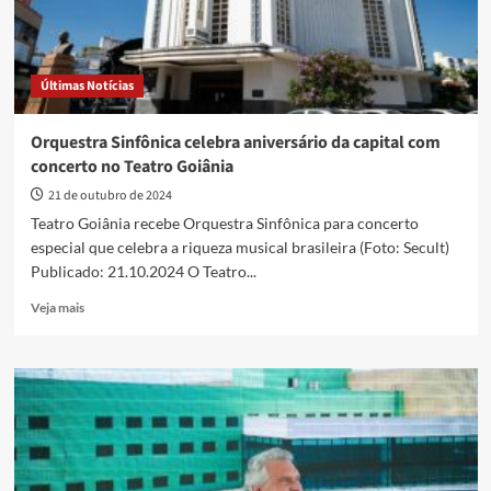
Últimas Notícias
Orquestra Sinfônica celebra aniversário da capital com
concerto no Teatro Goiânia
21 de outubro de 2024
Teatro Goiânia recebe Orquestra Sinfônica para concerto
especial que celebra a riqueza musical brasileira (Foto: Secult)
Publicado: 21.10.2024 O Teatro...
Read
Veja mais
more
about
Orquestra
Sinfônica
celebra
aniversário
da
capital