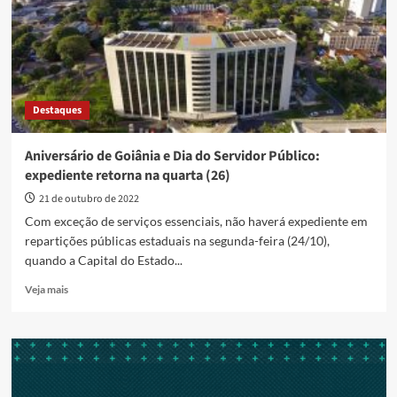
contabiliza
R$
1,8
bilhão
em
investimentos
Destaques
do
Estado
Aniversário de Goiânia e Dia do Servidor Público:
expediente retorna na quarta (26)
21 de outubro de 2022
Com exceção de serviços essenciais, não haverá expediente em
repartições públicas estaduais na segunda-feira (24/10),
quando a Capital do Estado...
Read
Veja mais
more
about
Aniversário
de
Goiânia
e