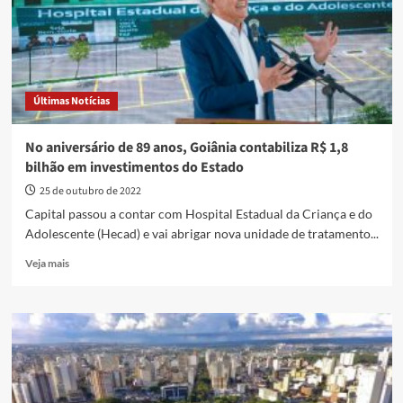
com
concerto
no
Teatro
Goiânia
Últimas Notícias
No aniversário de 89 anos, Goiânia contabiliza R$ 1,8
bilhão em investimentos do Estado
25 de outubro de 2022
Capital passou a contar com Hospital Estadual da Criança e do
Adolescente (Hecad) e vai abrigar nova unidade de tratamento...
Read
Veja mais
more
about
No
aniversário
de
89
anos,
Goiânia