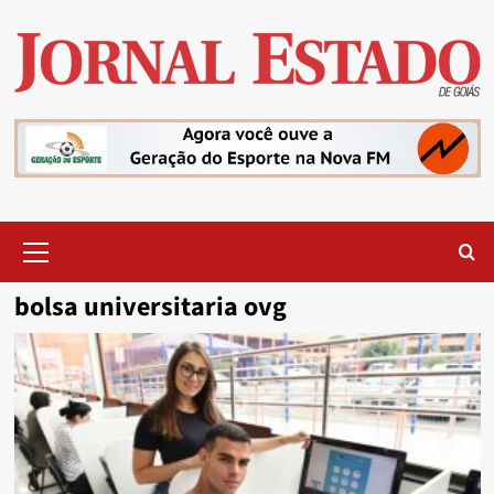
Skip
to
content
Primary
Menu
bolsa universitaria ovg