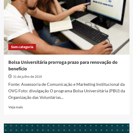
de
renovação
dia
6
de
janeiro
Sem categoria
Bolsa Universitária prorroga prazo para renovação do
benefício
31 de julho de 2019
Fonte: Assessoria de Comunicação e Marketing Institucional da
OVG Foto: divulgação O programa Bolsa Universitária (PBU) da
Organização das Voluntárias...
Read
Veja mais
more
about
Bolsa
Universitária