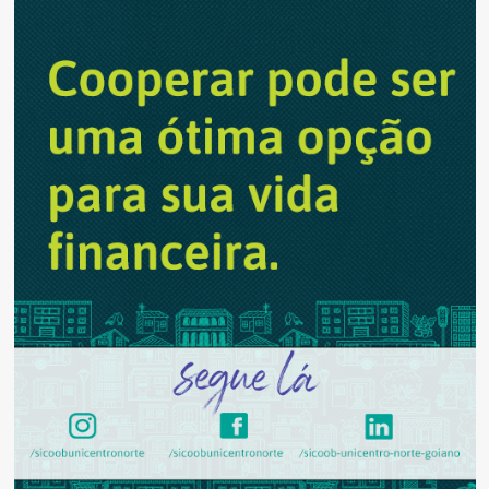
prorroga
prazo
para
renovação
do
benefício