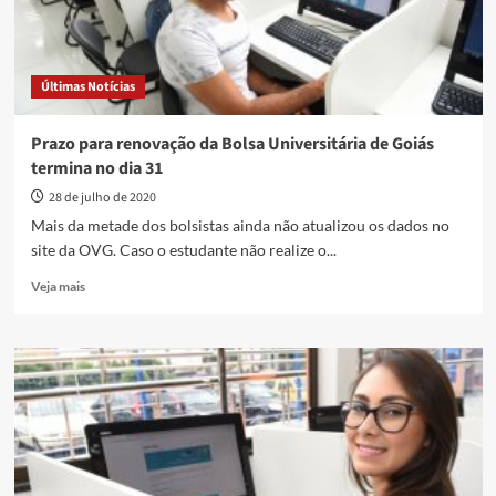
Últimas Notícias
Prazo para renovação da Bolsa Universitária de Goiás
termina no dia 31
28 de julho de 2020
Mais da metade dos bolsistas ainda não atualizou os dados no
site da OVG. Caso o estudante não realize o...
Read
Veja mais
more
about
Prazo
para
renovação
da
Bolsa
Universitária
de
Goiás