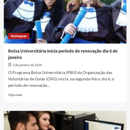
a
partir
de
segunda-
feira
(06.06)
Destaques
Bolsa Universitária inicia período de renovação dia 6 de
janeiro
3 de janeiro de 2020
O Programa Bolsa Universitária (PBU) da Organização das
Voluntárias de Goiás (OVG) inicia, na segunda-feira, dia 6, o
período de renovação...
Read
Veja mais
more
about
Bolsa
Universitária
inicia
período