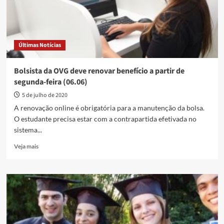
termina
no
dia
31
Últimas Notícias
Bolsista da OVG deve renovar benefício a partir de
segunda-feira (06.06)
5 de julho de 2020
A renovação online é obrigatória para a manutenção da bolsa.
O estudante precisa estar com a contrapartida efetivada no
sistema...
Read
Veja mais
more
about
Bolsista
da
OVG
deve
renovar
benefício