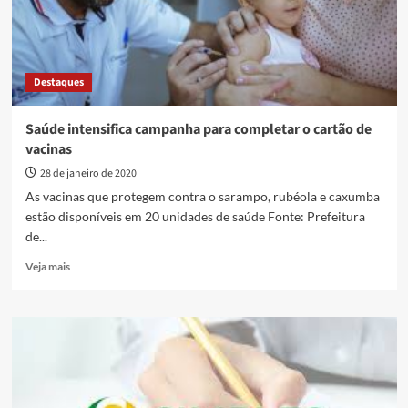
Destaques
Saúde intensifica campanha para completar o cartão de
vacinas
28 de janeiro de 2020
As vacinas que protegem contra o sarampo, rubéola e caxumba
estão disponíveis em 20 unidades de saúde Fonte: Prefeitura
de...
Read
Veja mais
more
about
Saúde
intensifica
campanha
para
completar
o