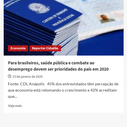
mostra
futuro
das
profissões
no
mundo
Economia
Reporter Cidadão
Para brasileiros, saúde pública e combate ao
desemprego devem ser prioridades do país em 2020
23 de janeiro de 2020
Fonte: CDL Anápolis 45% dos entrevistados têm percepção de
que economia está retomando o crescimento e 42% acreditam
que...
Read
Veja mais
more
about
Para
brasileiros,