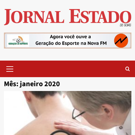
Skip
to
content
Primary
Menu
Mês:
janeiro 2020