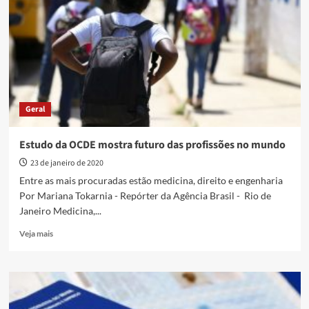
têm
até
dia
31
para
regularizar
pendências
Geral
Estudo da OCDE mostra futuro das profissões no mundo
23 de janeiro de 2020
Entre as mais procuradas estão medicina, direito e engenharia
Por Mariana Tokarnia - Repórter da Agência Brasil - Rio de
Janeiro Medicina,...
Read
Veja mais
more
about
Estudo
da
OCDE