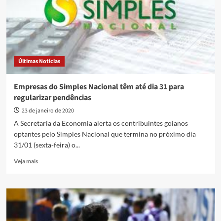
cartão
de
vacinas
Últimas Notícias
Empresas do Simples Nacional têm até dia 31 para
regularizar pendências
23 de janeiro de 2020
A Secretaria da Economia alerta os contribuintes goianos
optantes pelo Simples Nacional que termina no próximo dia
31/01 (sexta-feira) o...
Read
Veja mais
more
about
Empresas
do
Simples
Nacional