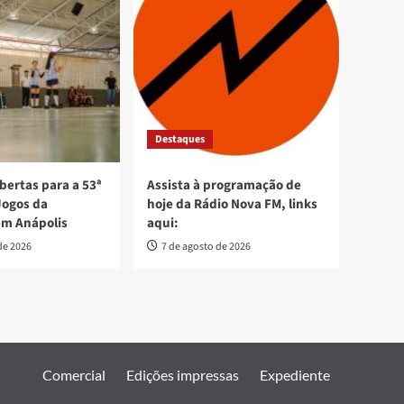
Destaques
bertas para a 53ª
Assista à programação de
Jogos da
hoje da Rádio Nova FM, links
em Anápolis
aqui:
de 2026
7 de agosto de 2026
Comercial
Edições impressas
Expediente