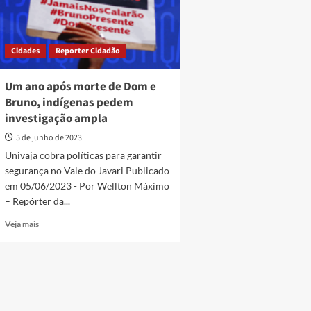
Cidades
Reporter Cidadão
Um ano após morte de Dom e
Bruno, indígenas pedem
investigação ampla
5 de junho de 2023
Univaja cobra políticas para garantir
segurança no Vale do Javari Publicado
em 05/06/2023 - Por Wellton Máximo
– Repórter da...
Read
Veja mais
more
about
Um
ano
após
morte