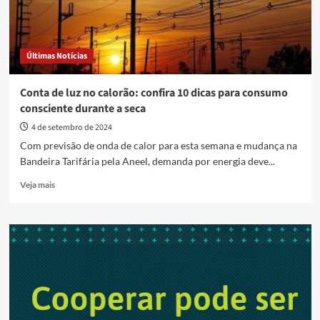
Últimas Notícias
Conta de luz no calorão: confira 10 dicas para consumo
consciente durante a seca
4 de setembro de 2024
Com previsão de onda de calor para esta semana e mudança na
Bandeira Tarifária pela Aneel, demanda por energia deve...
Read
Veja mais
more
about
Conta
de
luz
no
calorão:
confira
10
dicas