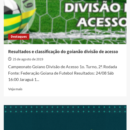
vai
transmitir
os
jogos
do
Goianão
Destaques
2023
Resultados e classificação do goianão divisão de acesso
25 de agosto de 2019
Campeonato Goiano Divisão de Acesso 1o. Turno, 2ª. Rodada
Fonte: Federação Goiana de Futebol Resultados: 24/08 Sáb
16:00 Jaraguá 1...
Read
Veja mais
more
about
Resultados
e
classificação
do
goianão