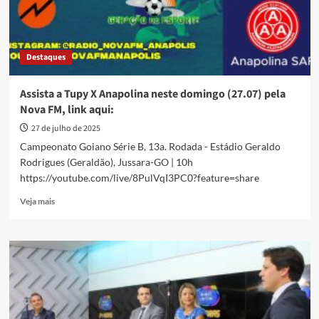
Destaques
Assista a Tupy X Anapolina neste domingo (27.07) pela
Nova FM, link aqui:
27 de julho de 2025
Campeonato Goiano Série B, 13a. Rodada - Estádio Geraldo
Rodrigues (Geraldão), Jussara-GO | 10h
https://youtube.com/live/8PulVqI3PC0?feature=share
Read
Veja mais
more
about
Assista
a
Tupy
X
Anapolina
neste