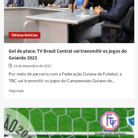
domingo
(27.07)
pela
Nova
FM,
link
Últimas Notícias
aqui:
Gol de placa: TV Brasil Central vai transmitir os jogos do
Goianão 2023
23 de dezembro de 2022
Por meio de parceria com a Federação Goiana de Futebol, a
TBC vai transmitir os jogos do Campeonato Goiano de...
Read
Veja mais
more
about
Gol
de
placa:
TV
Brasil
Central