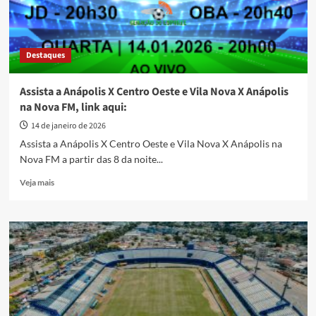
Destaques
Assista a Anápolis X Centro Oeste e Vila Nova X Anápolis
na Nova FM, link aqui:
14 de janeiro de 2026
Assista a Anápolis X Centro Oeste e Vila Nova X Anápolis na
Nova FM a partir das 8 da noite...
Read
Veja mais
more
about
Assista
a
Anápolis
X
Centro
Oeste
e
Vila