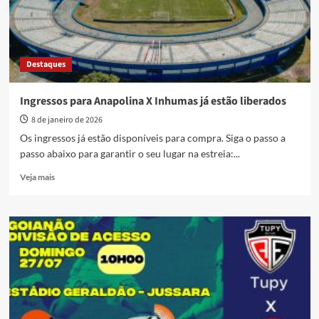
Nova
X
Anápolis
na
Destaques
Nova
FM,
link
Ingressos para Anapolina X Inhumas já estão liberados
aqui:
8 de janeiro de 2026
Os ingressos já estão disponíveis para compra. Siga o passo a
passo abaixo para garantir o seu lugar na estreia:...
Read
Veja mais
more
about
Ingressos
para
Anapolina
X
Inhumas
já
estão
liberados