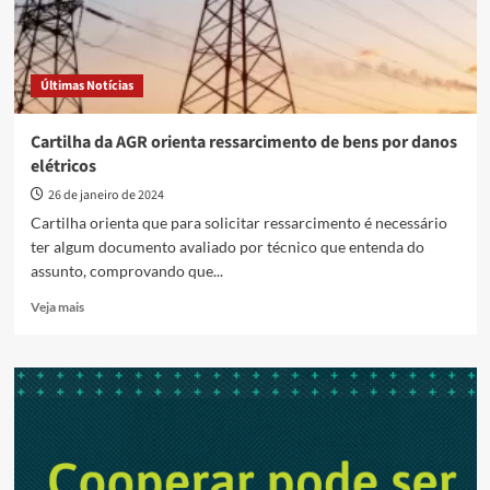
Últimas Notícias
Cartilha da AGR orienta ressarcimento de bens por danos
elétricos
26 de janeiro de 2024
Cartilha orienta que para solicitar ressarcimento é necessário
ter algum documento avaliado por técnico que entenda do
assunto, comprovando que...
Read
Veja mais
more
about
Cartilha
da
AGR
orienta
ressarcimento
de