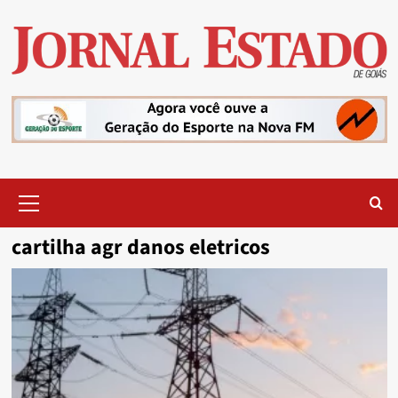
Skip
to
content
Primary
Menu
cartilha agr danos eletricos