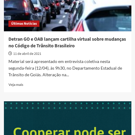
Últimas Notícias
Detran GO e OAB lançam cartilha virtual sobre mudanças
no Código de Trânsito Brasileiro
11 de abril de 2021
Material será apresentado em entrevista coletiva nesta
segunda-feira (12/04), às 9h30, no Departamento Estadual de
Trânsito de Goiás. Alteração na...
Read
Veja mais
more
about
Detran
GO
e
OAB
lançam
cartilha