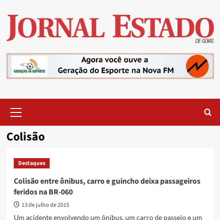
Skip
to
content
Primary
Menu
Colisão
Destaques
Colisão entre ônibus, carro e guincho deixa passageiros
feridos na BR-060
13 de julho de 2015
Um acidente envolvendo um ônibus, um carro de passeio e um