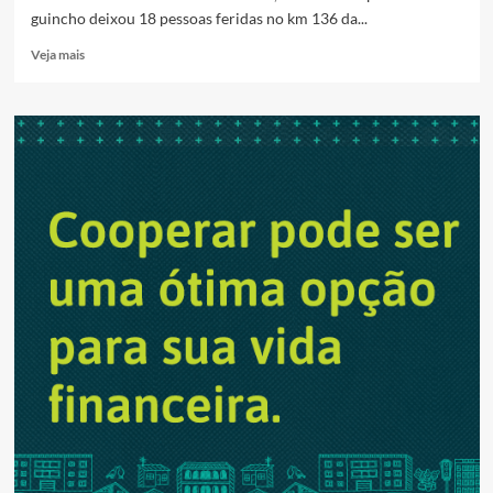
guincho deixou 18 pessoas feridas no km 136 da...
Read
Veja mais
more
about
Colisão
entre
ônibus,
carro
e
guincho
deixa
passageiros
feridos
na
BR-
060