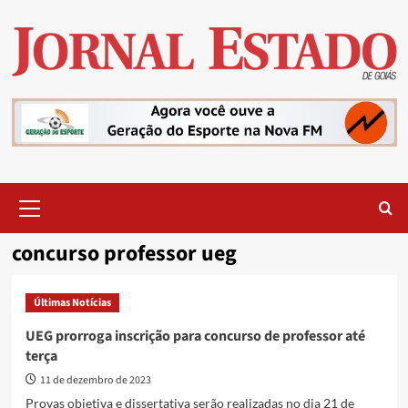
Skip
to
content
Primary
Menu
concurso professor ueg
Últimas Notícias
UEG prorroga inscrição para concurso de professor até
terça
11 de dezembro de 2023
Provas objetiva e dissertativa serão realizadas no dia 21 de