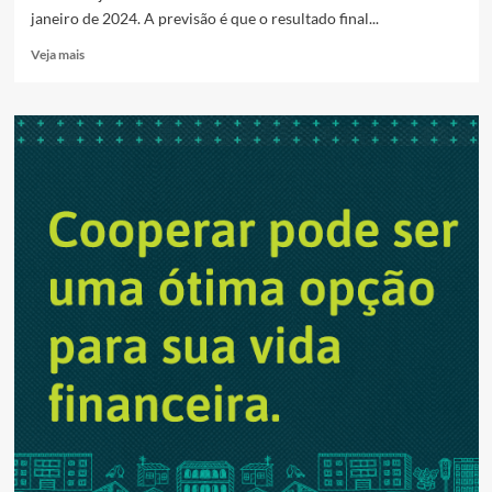
janeiro de 2024. A previsão é que o resultado final...
Read
Veja mais
more
about
UEG
prorroga
inscrição
para
concurso
de
professor
até
terça