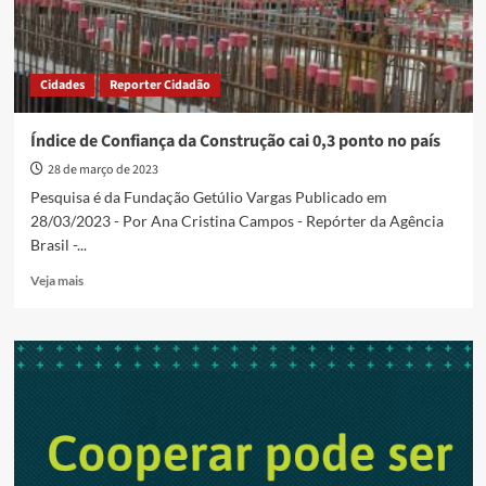
Cidades
Reporter Cidadão
Índice de Confiança da Construção cai 0,3 ponto no país
28 de março de 2023
Pesquisa é da Fundação Getúlio Vargas Publicado em
28/03/2023 - Por Ana Cristina Campos - Repórter da Agência
Brasil -...
Read
Veja mais
more
about
Índice
de
Confiança
da
Construção
cai
0,3
ponto