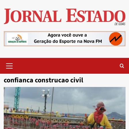
Skip
to
content
Primary
Menu
confianca construcao civil