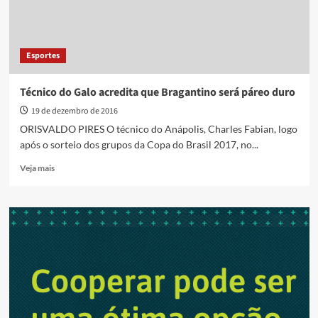
Esportes
Técnico do Galo acredita que Bragantino será páreo duro
19 de dezembro de 2016
ORISVALDO PIRES O técnico do Anápolis, Charles Fabian, logo
após o sorteio dos grupos da Copa do Brasil 2017, no...
Read
Veja mais
more
about
Técnico
do
Galo
acredita
que
Bragantino
será
páreo
duro