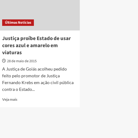
Últimas Notícias
Justiça proíbe Estado de usar
cores azul e amarelo em
viaturas
28 de maio de 2015
A Justiça de Goiás acolheu pedido
feito pelo promotor de Justiça
Fernando Krebs em ação civil pública
contra o Estado...
Read
Veja mais
more
about
Justiça
proíbe
Estado
de