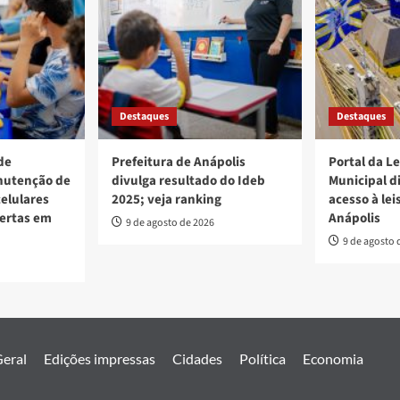
Destaques
Destaques
de
Prefeitura de Anápolis
Portal da L
nutenção de
divulga resultado do Ideb
Municipal d
elulares
2025; veja ranking
acesso à lei
bertas em
Anápolis
9 de agosto de 2026
9 de agosto 
eral
Edições impressas
Cidades
Política
Economia