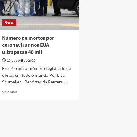
Geral
Número de mortos por
coronavírus nos EUA
ultrapassa 40 mil
19 de abril de 2020
Esse é o maior número registrado de
óbitos em todo o mundo Por Lisa
Shumaker - Repórter da Reuters -...
Read
Veja mais
more
about
Número
de
mortos
por
coronavírus