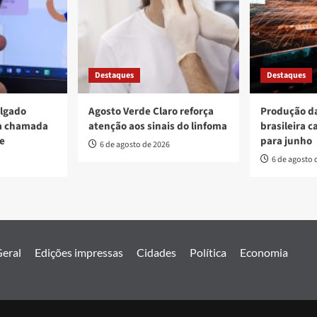
Destaques
Destaques
ulgado
Agosto Verde Claro reforça
Produção da
va chamada
atenção aos sinais do linfoma
brasileira c
re
para junho
6 de agosto de 2026
6 de agosto 
eral
Edições impressas
Cidades
Política
Economia