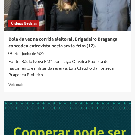
Últimas Notícias
Bola da vez na corrida eleitoral, Brigadeiro Bragança
concedeu entrevista nesta sexta-feira (12).
14 de junho de 2020
Fonte: Rádio Nova FM*, por Tiago Oliveira Paulista de
nascimento e militar da reserva, Luís Cláudio da Fonseca
Bragança Pinheiro...
Read
Veja mais
more
about
Bola
da
vez
na
corrida
eleitoral,