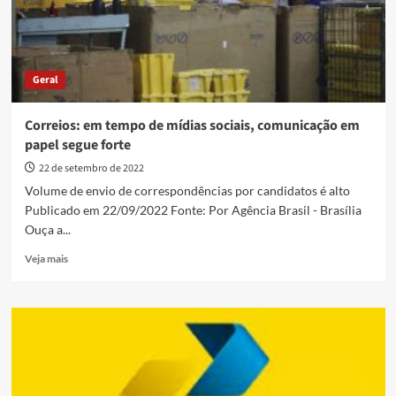
Goiás
Geral
Correios: em tempo de mídias sociais, comunicação em
papel segue forte
22 de setembro de 2022
Volume de envio de correspondências por candidatos é alto
Publicado em 22/09/2022 Fonte: Por Agência Brasil - Brasília
Ouça a...
Read
Veja mais
more
about
Correios:
em
tempo
de
mídias
sociais,