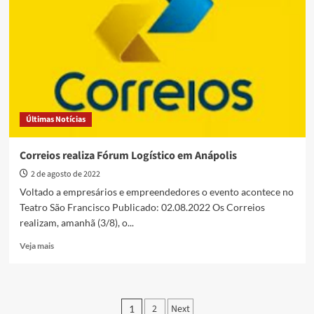
ou
CNPJ
de
remetentes
de
encomendas
nacionais
Últimas Notícias
Correios realiza Fórum Logístico em Anápolis
2 de agosto de 2022
Voltado a empresários e empreendedores o evento acontece no
Teatro São Francisco Publicado: 02.08.2022 Os Correios
realizam, amanhã (3/8), o...
Read
Veja mais
more
about
Correios
realiza
Paginação
2
Next
1
Fórum