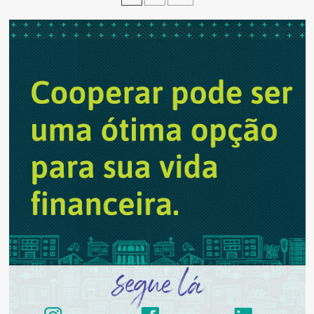
de
Logístico
em
posts
Anápolis