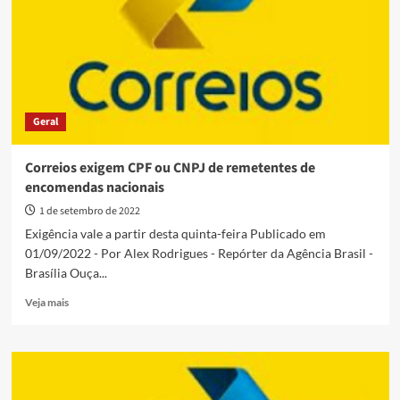
lança
selo
comemorativo
dos
100
anos
de
Geral
rádio
no
país
Correios exigem CPF ou CNPJ de remetentes de
encomendas nacionais
1 de setembro de 2022
Exigência vale a partir desta quinta-feira Publicado em
01/09/2022 - Por Alex Rodrigues - Repórter da Agência Brasil -
Brasília Ouça...
Read
Veja mais
more
about
Correios
exigem
CPF