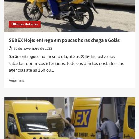
Últimas Notícias
SEDEX Hoje: entrega em poucas horas chega a Goiás
30 de novembro de 2022
Serão entregues no mesmo dia, até as 23h​- inclusive aos
sábados, domingos e feriados, todos os objetos postados nas
agências até as 15h ou...
Read
Veja mais
more
about
SEDEX
Hoje:
entrega
em
poucas
horas
chega
a