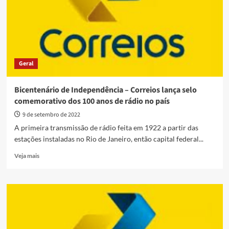
comunicação
em
papel
segue
forte
Geral
Bicentenário de Independência – Correios lança selo
comemorativo dos 100 anos de rádio no país
9 de setembro de 2022
A primeira transmissão de rádio feita em 1922 a partir das
estações instaladas no Rio de Janeiro, então capital federal...
Read
Veja mais
more
about
Bicentenário
de
Independência
–
Correios