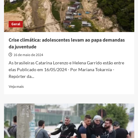
Geral
Crise climática: adolescentes levam ao papa demandas
da juventude
16 de maio de 2024
As brasileiras Catarina Lorenzo e Helena Garrido estão entre
elas Publicado em 16/05/2024 - Por Mariana Tokarnia -
Repórter da...
Read
Veja mais
more
about
Crise
climática:
adolescentes
levam
ao
papa