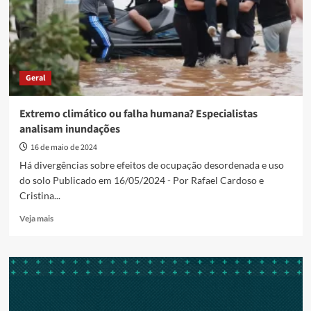
demandas
da
juventude
Geral
Extremo climático ou falha humana? Especialistas
analisam inundações
16 de maio de 2024
Há divergências sobre efeitos de ocupação desordenada e uso
do solo Publicado em 16/05/2024 - Por Rafael Cardoso e
Cristina...
Read
Veja mais
more
about
Extremo
climático
ou
falha
humana?