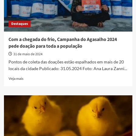
Destaques
Com a chegada do frio, Campanha do Agasalho 2024
pede doação para toda a população
31 de maio de 2024
Pontos de coleta das doações estão espalhados em mais de 20
locais da cidade Publicado: 31.05.2024 Foto: Ana Laura Zanni...
Read
Veja mais
more
about
Com
a
chegada
do
frio,
Campanha
do
Agasalho