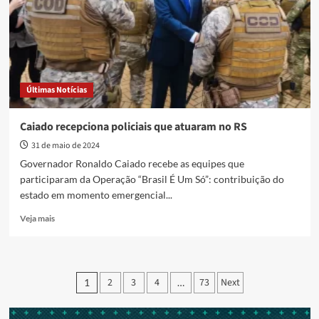
são
on-
line
Últimas Notícias
Caiado recepciona policiais que atuaram no RS
31 de maio de 2024
Governador Ronaldo Caiado recebe as equipes que
participaram da Operação “Brasil É Um Só”: contribuição do
estado em momento emergencial...
Read
Veja mais
more
about
Caiado
recepciona
Paginação
2
3
4
73
Next
1
…
policiais
de
que
atuaram