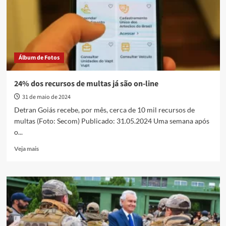
termos
de
posse
e
realiza
sonho
Álbum de Fotos
de
mais
de
24% dos recursos de multas já são on-line
700
31 de maio de 2024
famílias
Detran Goiás recebe, por mês, cerca de 10 mil recursos de
multas (Foto: Secom) Publicado: 31.05.2024 Uma semana após
o...
Read
Veja mais
more
about
24%
dos
recursos
de
multas
já