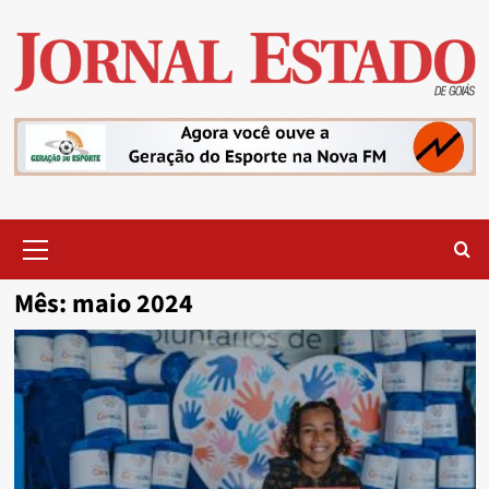
Skip
to
content
Primary
Menu
Mês:
maio 2024