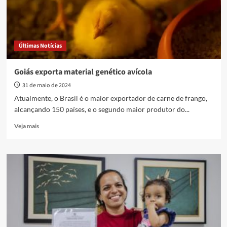
2024
pede
doação
para
Últimas Notícias
toda
a
população
Goiás exporta material genético avícola
31 de maio de 2024
Atualmente, o Brasil é o maior exportador de carne de frango,
alcançando 150 países, e o segundo maior produtor do...
Read
Veja mais
more
about
Goiás
exporta
material
genético
avícola