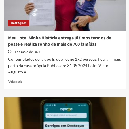
Destaques
Meu Lote, Minha História entrega últimos termos de
posse e realiza sonho de mais de 700 famílias
31 de maio de 2024
Contemplados do grupo E, que reúne 172 pessoas, ficaram mais
perto da casa própria Publicado: 31.05.2024 Foto: Victor
Augusto A...
Read
Veja mais
more
about
Meu
Lote,
Minha
História
entrega
últimos