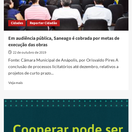
Cidades
Reporter Cidadão
Em audiência pública, Saneago é cobrada por metas de
execução das obras
22 de outubro de 2019
Fonte: Câmara Municipal de Anápolis, por Orisvaldo Pires A
conclusão de processos licitatórios até dezembro, relativos a
projetos de curto prazo...
Read
Veja mais
more
about
Em
audiência
pública,
Saneago
é
cobrada