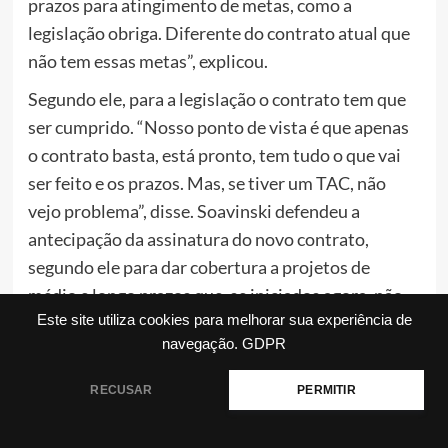
prazos para atingimento de metas, como a
legislação obriga. Diferente do contrato atual que
não tem essas metas”, explicou.
Segundo ele, para a legislação o contrato tem que
ser cumprido. “Nosso ponto de vista é que apenas
o contrato basta, está pronto, tem tudo o que vai
ser feito e os prazos. Mas, se tiver um TAC, não
vejo problema”, disse. Soavinski defendeu a
antecipação da assinatura do novo contrato,
segundo ele para dar cobertura a projetos de
médio e longo prazos que, se iniciados agora, não
terminariam antes de 2023, quando se encerra o
Este site utiliza cookies para melhorar sua experiência de
navegação.
GDPR
contrato que está em vigor.
O promotor Paulo Henrique Martorini lembrou
RECUSAR
PERMITIR
que, antes de tudo isso acontecer, é preciso
aguardar a decisão do Município se a concessão