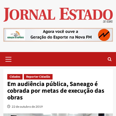
Skip
to
content
Primary
Menu
Cidades
Reporter Cidadão
Em audiência pública, Saneago é
cobrada por metas de execução das
obras
22 de outubro de 2019