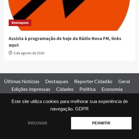
Destaques
Assista à programação de hoje da Rádio Nova FM, links
aqui:
5 de agosto de 2026
Últimas Notícias
Destaques
Reporter Cidadão
Geral
Edições impressas
Cidades
Política
Economia
Esportes
Este site utiliza cookies para melhorar sua experiência de
Comercial
Edições impressas
Expediente
Home
navegação.
GDPR
© 2026 Jornal Estado de Goiás. Todos os direitos reservados.
RECUSAR
PERMITIR
|
covernews
by AF themes.