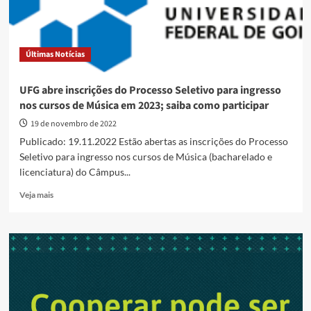
Últimas Notícias
UFG abre inscrições do Processo Seletivo para ingresso
nos cursos de Música em 2023; saiba como participar
19 de novembro de 2022
Publicado: 19.11.2022 Estão abertas as inscrições do Processo
Seletivo para ingresso nos cursos de Música (bacharelado e
licenciatura) do Câmpus...
Read
Veja mais
more
about
UFG
abre
inscrições
do
Processo
Seletivo