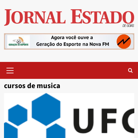
Skip
to
content
Primary
Menu
cursos de musica