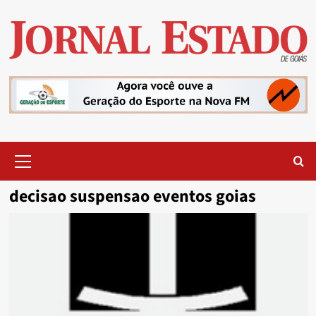
Skip
to
content
Primary
Menu
decisao suspensao eventos goias