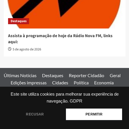
Destaques
Assista à programação de hoje da Rádio Nova FM, links
aqui:
5 de agosto de 2026
Últimas Notícias
Destaques
Reporter Cidadão
Geral
Edições impressas
Cidades
Política
Economia
Esportes
Este site utiliza cookies para melhorar sua experiência de
Comercial
Edições impressas
Expediente
Home
navegação.
GDPR
© 2026 Jornal Estado de Goiás. Todos os direitos reservados.
RECUSAR
PERMITIR
|
covernews
by AF themes.