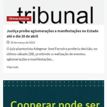
Últimas Notícias
Justiça proíbe aglomerações e manifestações no Estado
até o dia 30 de abril
30 de março de 2020
O juiz plantonista Adegmar José Ferreira proferiu decisão, no
último sábado (28), proibindo a realização de eventos,
aglomerações e manifestações...
Read
Veja mais
more
about
Justiça
proíbe
aglomerações
e
manifestações
no