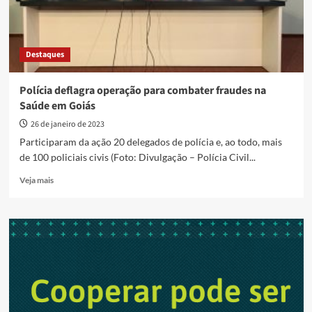
Destaques
Polícia deflagra operação para combater fraudes na
Saúde em Goiás
26 de janeiro de 2023
Participaram da ação 20 delegados de polícia e, ao todo, mais
de 100 policiais civis (Foto: Divulgação – Polícia Civil...
Read
Veja mais
more
about
Polícia
deflagra
operação
para
combater
fraudes
na
Saúde