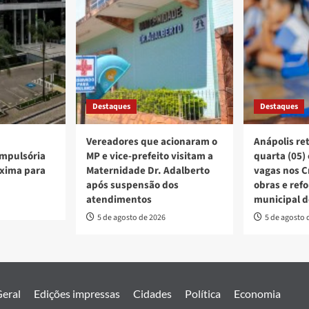
Destaques
Destaques
Vereadores que acionaram o
Anápolis re
mpulsória
MP e vice-prefeito visitam a
quarta (05)
xima para
Maternidade Dr. Adalberto
vagas nos C
após suspensão dos
obras e ref
atendimentos
municipal d
5 de agosto de 2026
5 de agosto 
eral
Edições impressas
Cidades
Política
Economia