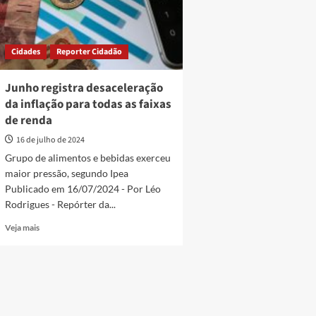
Cidades
Reporter Cidadão
Junho registra desaceleração
da inflação para todas as faixas
de renda
16 de julho de 2024
Grupo de alimentos e bebidas exerceu
maior pressão, segundo Ipea
Publicado em 16/07/2024 - Por Léo
Rodrigues - Repórter da...
Read
Veja mais
more
about
Junho
registra
desaceleração
da