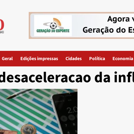
Geral
Edições impressas
Cidades
Política
Economia
desaceleracao da inf