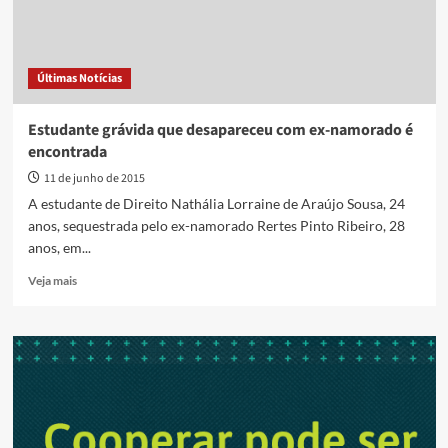
Últimas Notícias
Estudante grávida que desapareceu com ex-namorado é
encontrada
11 de junho de 2015
A estudante de Direito Nathália Lorraine de Araújo Sousa, 24
anos, sequestrada pelo ex-namorado Rertes Pinto Ribeiro, 28
anos, em...
Read
Veja mais
more
about
Estudante
grávida
que
desapareceu
com
ex-