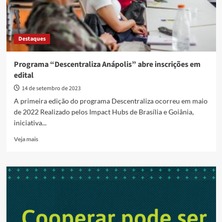
Destaques
Programa “Descentraliza Anápolis” abre inscrições em
edital
14 de setembro de 2023
A primeira edição do programa Descentraliza ocorreu em maio
de 2022 Realizado pelos Impact Hubs de Brasília e Goiânia,
iniciativa...
Read
Veja mais
more
about
Programa
“Descentraliza
Anápolis”
abre
inscrições
em