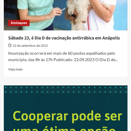
Destaques
Sábado 23, é Dia D de vacinação antirrábica em Anápolis
22 de setembro de 2023
Imunização ocorrerá em mais de 60 postos espalhados pelo
município, das 8h às 17h Publicado: 22.09.2023 O Dia D de...
Read
Veja mais
more
about
Sábado
23,
é
Dia
D
de
vacinação
antirrábica
em