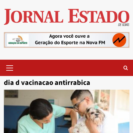
Skip
to
content
Primary
Menu
dia d vacinacao antirrabica