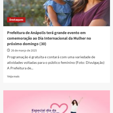
Destaques
Prefeitura de Anápolis terá grande evento em
comemoração ao Dia Internacional da Mulher no
próximo domingo (30)
26 de março de 2025
Programação é gratuita e contará com uma variedade de
atividades voltadas para o público feminino (Foto: Divulgação)
A Prefeitura de...
Read
Veja mais
more
about
Prefeitura
de
Anápolis
terá
grande