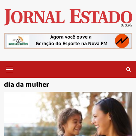
Skip
to
content
Primary
Menu
dia da mulher