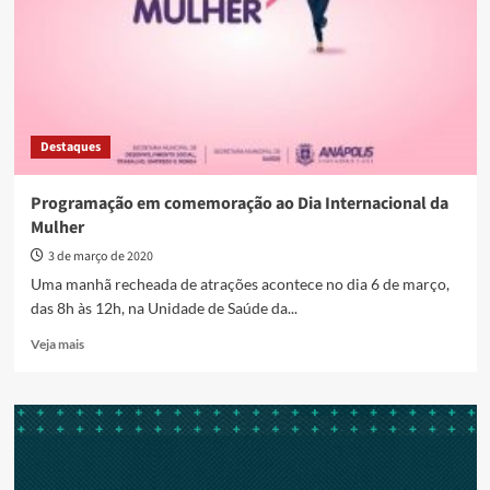
evento
em
comemoração
ao
Dia
Internacional
da
Destaques
Mulher
no
próximo
Programação em comemoração ao Dia Internacional da
domingo
Mulher
(30)
3 de março de 2020
Uma manhã recheada de atrações acontece no dia 6 de março,
das 8h às 12h, na Unidade de Saúde da...
Read
Veja mais
more
about
Programação
em
comemoração
ao
Dia