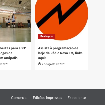
Destaques
bertas para a 53ª
Assista à programação de
Jogos da
hoje da Rádio Nova FM, links
em Anápolis
aqui:
de 2026
7 de agosto de 2026
Comercial
Edições impressas
Expediente