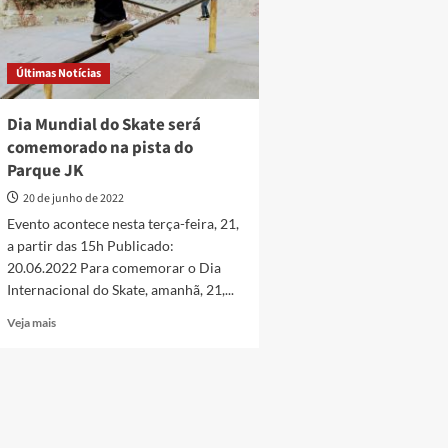
Últimas Notícias
Dia Mundial do Skate será
comemorado na pista do
Parque JK
20 de junho de 2022
Evento acontece nesta terça-feira, 21,
a partir das 15h Publicado:
20.06.2022 Para comemorar o Dia
Internacional do Skate, amanhã, 21,...
Read
Veja mais
more
about
Dia
Mundial
do
Skate