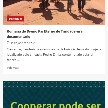
Destaques
Romaria do Divino Pai Eterno de Trindade vira
documentário
15 de janeiro de 2025
Carreiros, candeeiros e seus carros de bois são tema do projeto
idealizado pelo cineasta Pedro Diniz, contemplado pela lei
federal...
Read
Veja mais
more
about
Romaria
do
Divino
Pai
Eterno
de