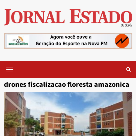
Skip
to
content
Primary
Menu
drones fiscalizacao floresta amazonica