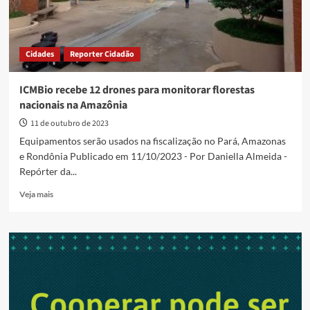
Cidades
Reporter Cidadão
ICMBio recebe 12 drones para monitorar florestas
nacionais na Amazônia
11 de outubro de 2023
Equipamentos serão usados na fiscalização no Pará, Amazonas
e Rondônia Publicado em 11/10/2023 - Por Daniella Almeida -
Repórter da...
Read
Veja mais
more
about
ICMBio
recebe
12
drones
para
monitorar