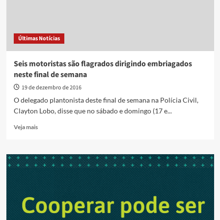
Últimas Notícias
Seis motoristas são flagrados dirigindo embriagados
neste final de semana
19 de dezembro de 2016
O delegado plantonista deste final de semana na Polícia Civil,
Clayton Lobo, disse que no sábado e domingo (17 e...
Read
Veja mais
more
about
Seis
motoristas
são
flagrados
dirigindo
embriagados
neste
final