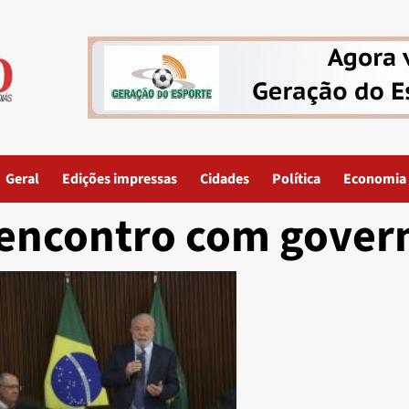
Geral
Edições impressas
Cidades
Política
Economia
encontro com gover