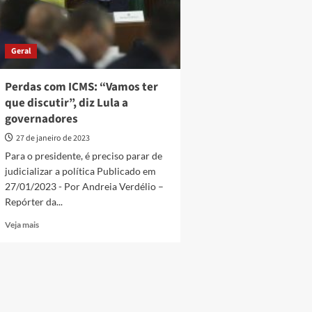
Geral
Perdas com ICMS: “Vamos ter
que discutir”, diz Lula a
governadores
27 de janeiro de 2023
Para o presidente, é preciso parar de
judicializar a política Publicado em
27/01/2023 - Por Andreia Verdélio –
Repórter da...
Read
Veja mais
more
about
Perdas
com
ICMS:
“Vamos