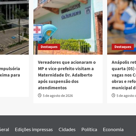
Destaques
Destaques
Vereadores que acionaram o
Anápolis re
mpulsória
MP e vice-prefeito visitam a
quarta (05)
xima para
Maternidade Dr. Adalberto
vagas nos C
após suspensão dos
obras e ref
atendimentos
municipal d
5 de agosto de 2026
5 de agosto 
eral
Edições impressas
Cidades
Política
Economia