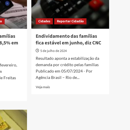
ão
Cidades
Reporter Cidadão
amílias
Endividamento das famílias
 78,5% em
fica estável em junho, diz CNC
5 de julho de 2024
Resultado aponta a estabilização da
demanda por crédito pelas famílias
fevereiro,
Publicado em 05/07/2024 - Por
m
Agência Brasil – Rio de...
e Freitas
Read
Veja mais
more
about
Endividamento
das
famílias
fica
estável