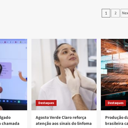
Endividamento
atinge
Pagina
2
Nex
1
76,6%
de
das
famílias
posts
brasileiras,
mostra
CNC
Destaques
Destaques
ulgado
Agosto Verde Claro reforça
Produção da
va chamada
atenção aos sinais do linfoma
brasileira c