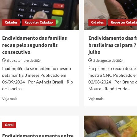
Cidades
Reporter Cidadão
Cidades
Reporter Cidad
Endividamento das famílias
Endividamento das f
recua pelo segundo mês
brasileiras cai para
consecutivo
julho
6 de setembro de 2024
2 de agosto de 2024
Inadimplência se mantém no mesmo
É o primeiro recuo desde 
patamar há 3 meses Publicado em
mostra CNC Publicado e
06/09/2024 - Por Agência Brasil - Rio
02/08/2024 - Por Bruno d
de Janeiro...
Moura - Repórter da...
Read
Read
Veja mais
Veja mais
more
more
about
about
Endividamento
Endividamento
das
das
Geral
famílias
famílias
recua
brasileiras
Endividamento aumenta entre