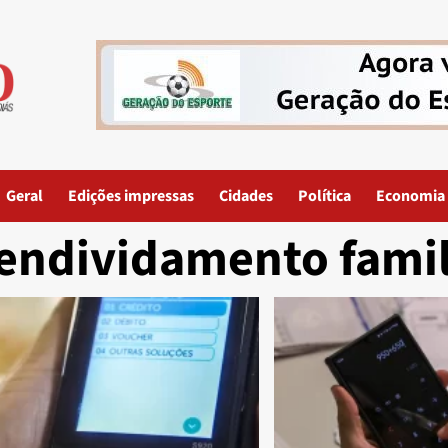
Geral
Edições impressas
Cidades
Política
Economia
endividamento famil