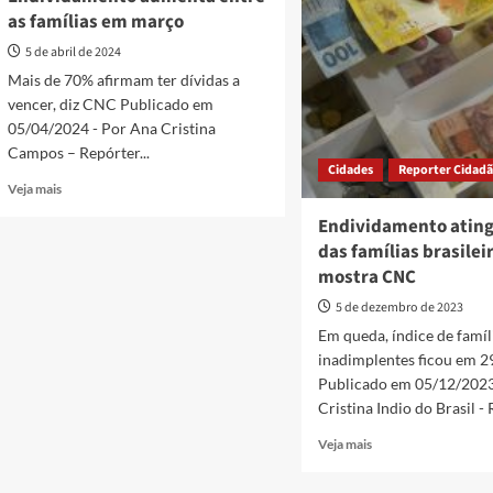
pelo
cai
as famílias em março
segundo
para
mês
78,5%
5 de abril de 2024
consecutivo
em
Mais de 70% afirmam ter dívidas a
julho
vencer, diz CNC Publicado em
05/04/2024 - Por Ana Cristina
Campos – Repórter...
Cidades
Reporter Cidad
Read
Veja mais
more
Endividamento atin
about
das famílias brasilei
Endividamento
aumenta
mostra CNC
entre
5 de dezembro de 2023
as
famílias
Em queda, índice de famíl
em
inadimplentes ficou em 
março
Publicado em 05/12/2023
Cristina Indio do Brasil - 
Read
Veja mais
more
about