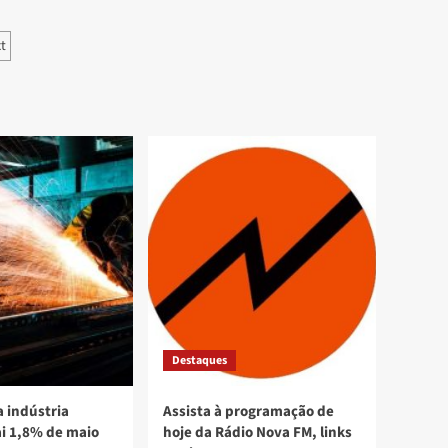
ção
t
Destaques
 indústria
Assista à programação de
ai 1,8% de maio
hoje da Rádio Nova FM, links