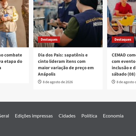
Destaques
Destaques
no combate
Dia dos Pais: sapatênis e
CEMAD come
a etapa do
cinto lideram itens com
com evento 
a
maior variação de preço em
inclusão e 
Anápolis
sábado (08)
8 de agosto de 2026
8 de agosto 
eral
Edições impressas
Cidades
Política
Economia