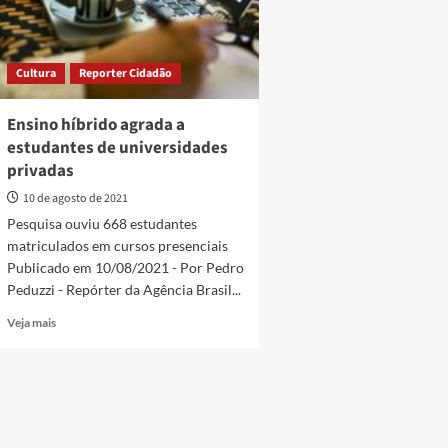
Cultura
Reporter Cidadão
Ensino híbrido agrada a
estudantes de universidades
privadas
10 de agosto de 2021
Pesquisa ouviu 668 estudantes
matriculados em cursos presenciais
Publicado em 10/08/2021 - Por Pedro
Peduzzi - Repórter da Agência Brasil...
Read
Veja mais
more
about
Ensino
híbrido
agrada
a