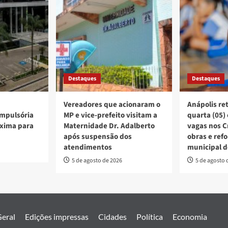
Destaques
Destaques
Vereadores que acionaram o
Anápolis re
mpulsória
MP e vice-prefeito visitam a
quarta (05)
xima para
Maternidade Dr. Adalberto
vagas nos C
após suspensão dos
obras e ref
atendimentos
municipal d
5 de agosto de 2026
5 de agosto 
eral
Edições impressas
Cidades
Política
Economia