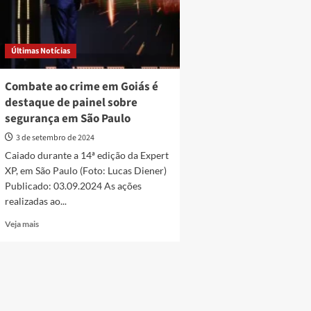
Últimas Notícias
Combate ao crime em Goiás é
destaque de painel sobre
segurança em São Paulo
3 de setembro de 2024
Caiado durante a 14ª edição da Expert
XP, em São Paulo (Foto: Lucas Diener)
Publicado: 03.09.2024 As ações
realizadas ao...
Read
Veja mais
more
about
Combate
ao
crime
em